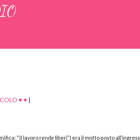
DIO
COLO ♥ ♥
|
ifica: "Il lavoro rende liberi") era il motto posto all'ingres