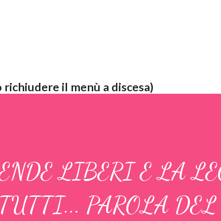
 richiudere il menù a discesa)
ENDE LIBERI E LA LEG
TUTTI... PAROLA DEL