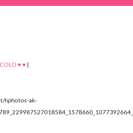
COLO ♥ ♥
|