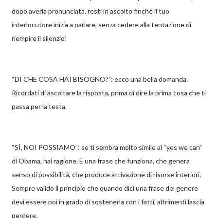
dopo averla pronunciata, resti in ascolto finché il tuo
interlocutore inizia a parlare, senza cedere alla tentazione di
riempire il silenzio!
“DI CHE COSA HAI BISOGNO?”: ecco una bella domanda.
Ricordati di ascoltare la risposta, prima di dire la prima cosa che ti
passa per la testa.
“SÌ, NOI POSSIAMO”: se ti sembra molto simile al “yes we can”
di Obama, hai ragione. È una frase che funziona, che genera
senso di possibilità, che produce attivazione di risorse interiori.
Sempre valido il principio che quando dici una frase del genere
devi essere poi in grado di sostenerla con i fatti, altrimenti lascia
perdere.