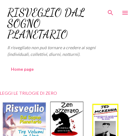
Passa ai contenuti principali
RISVEGLIO DAL
SOGNO
PLANETARIO
Il risvegliato non può tornare a credere ai sogni
(individuali, collettivi, diurni, notturni).
Home page
LEGGI LE TRILOGIE DI ZERO