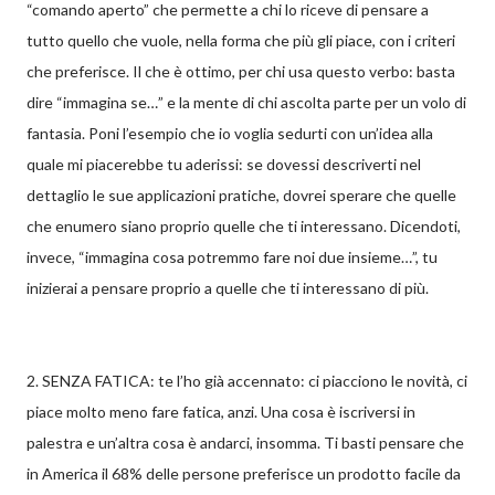
“comando aperto” che permette a chi lo riceve di pensare a
tutto quello che vuole, nella forma che più gli piace, con i criteri
che preferisce. Il che è ottimo, per chi usa questo verbo: basta
dire “immagina se…” e la mente di chi ascolta parte per un volo di
fantasia. Poni l’esempio che io voglia sedurti con un’idea alla
quale mi piacerebbe tu aderissi: se dovessi descriverti nel
dettaglio le sue applicazioni pratiche, dovrei sperare che quelle
che enumero siano proprio quelle che ti interessano. Dicendoti,
invece, “immagina cosa potremmo fare noi due insieme…”, tu
inizierai a pensare proprio a quelle che ti interessano di più.
2. SENZA FATICA: te l’ho già accennato: ci piacciono le novità, ci
piace molto meno fare fatica, anzi. Una cosa è iscriversi in
palestra e un’altra cosa è andarci, insomma. Ti basti pensare che
in America il 68% delle persone preferisce un prodotto facile da