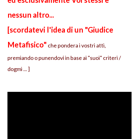
nessun altro...
[scordatevi l'idea di un "Giudice
Metafisico"
che pondera i vostri atti,
premiando o punendovi in base ai "suoi" criteri /
dogmi ... ]