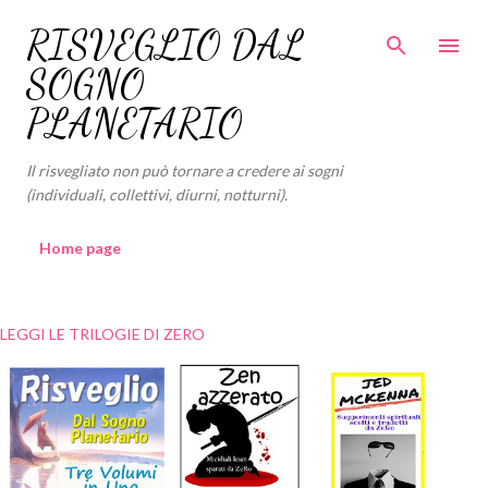
Passa ai contenuti principali
RISVEGLIO DAL
SOGNO
PLANETARIO
Il risvegliato non può tornare a credere ai sogni
(individuali, collettivi, diurni, notturni).
Home page
LEGGI LE TRILOGIE DI ZERO