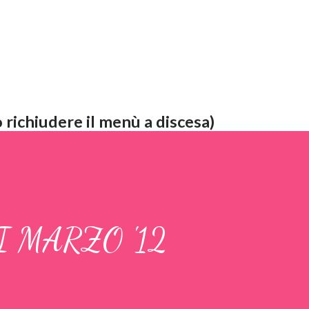
 richiudere il menù a discesa)
I MARZO '12