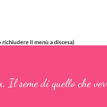
 richiudere il menù a discesa)
, Il seme di quello che ver